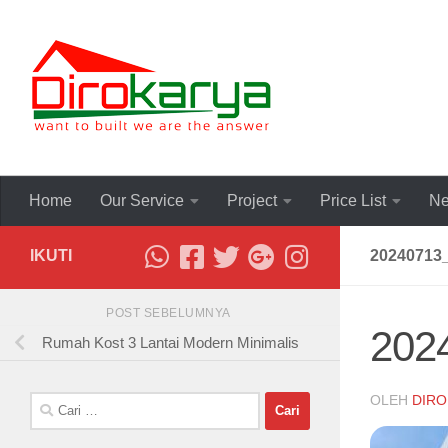
Skip to content
Home
Our Service
Project
Price List
Ne
IKUTI
20240713
POST SEBELUMNYA
202
Rumah Kost 3 Lantai Modern Minimalis
OLEH
DIRO
Cari
untuk: