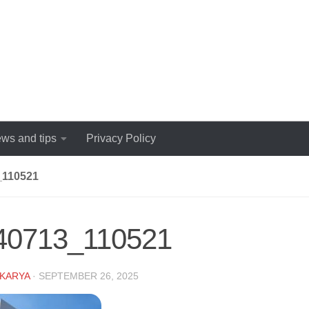
ws and tips
Privacy Policy
_110521
40713_110521
KARYA
·
SEPTEMBER 26, 2025