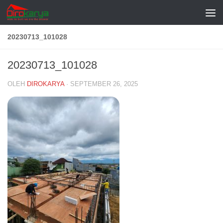
Skip to content
20230713_101028
20230713_101028
OLEH
DIROKARYA
·
SEPTEMBER 26, 2025