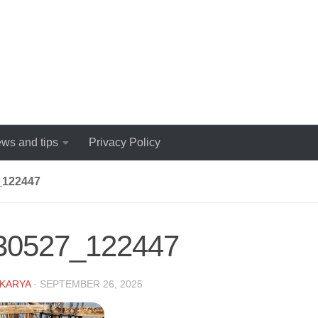
ws and tips
Privacy Policy
_122447
30527_122447
KARYA
·
SEPTEMBER 26, 2025