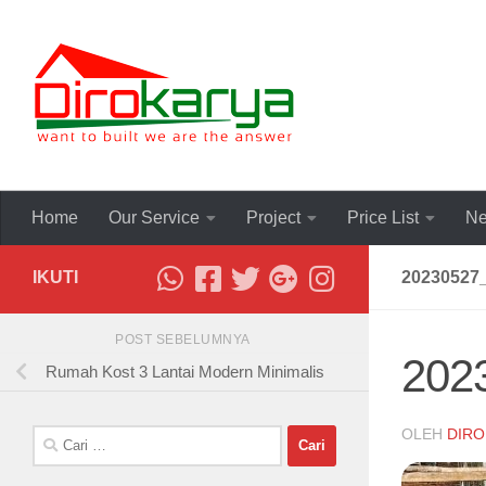
Skip to content
Home
Our Service
Project
Price List
Ne
IKUTI
20230527
POST SEBELUMNYA
202
Rumah Kost 3 Lantai Modern Minimalis
OLEH
DIRO
Cari
untuk: