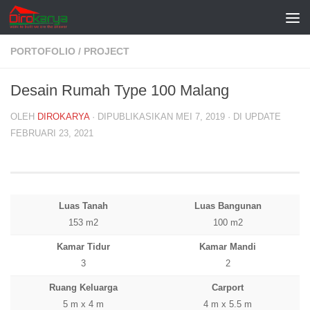
Skip to content
PORTOFOLIO
/
PROJECT
Desain Rumah Type 100 Malang
OLEH
DIROKARYA
· DIPUBLIKASIKAN
MEI 7, 2019
· DI UPDATE
FEBRUARI 23, 2021
Luas Tanah
Luas Bangunan
153 m2
100 m2
Kamar Tidur
Kamar Mandi
3
2
Ruang Keluarga
Carport
5 m x 4 m
4 m x 5.5 m