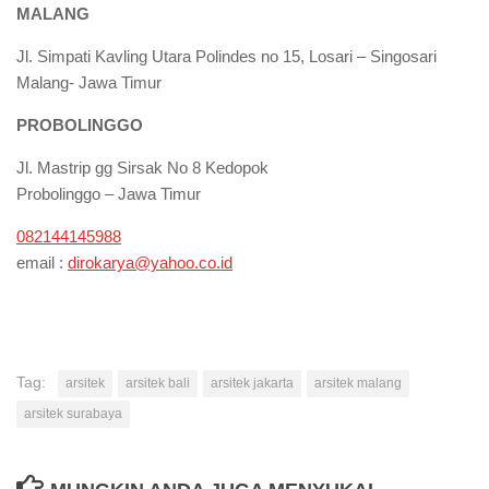
MALANG
Jl. Simpati Kavling Utara Polindes no 15, Losari – Singosari
Malang- Jawa Timur
PROBOLINGGO
Jl. Mastrip gg Sirsak No 8 Kedopok
Probolinggo – Jawa Timur
082144145988
email :
dirokarya@yahoo.co.id
Tag:
arsitek
arsitek bali
arsitek jakarta
arsitek malang
arsitek surabaya