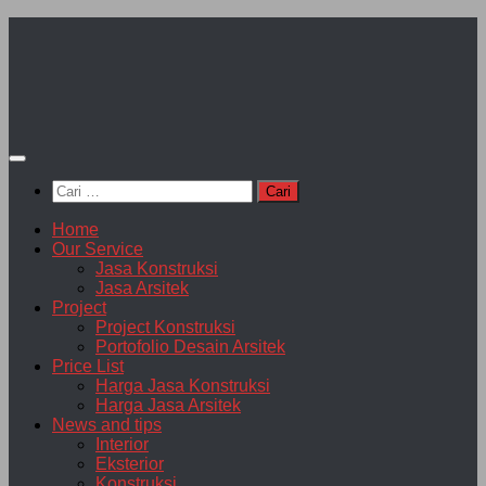
Skip
to
content
Cari
untuk:
Home
Our Service
Jasa Konstruksi
Jasa Arsitek
Project
Project Konstruksi
Portofolio Desain Arsitek
Price List
Harga Jasa Konstruksi
Harga Jasa Arsitek
News and tips
Interior
Eksterior
Konstruksi