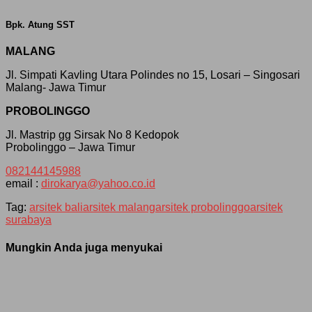
Bpk. Atung SST
MALANG
Jl. Simpati Kavling Utara Polindes no 15, Losari – Singosari
Malang- Jawa Timur
PROBOLINGGO
Jl. Mastrip gg Sirsak No 8 Kedopok
Probolinggo – Jawa Timur
082144145988
email :
dirokarya@yahoo.co.id
Tag:
arsitek bali
arsitek malang
arsitek probolinggo
arsitek
surabaya
Mungkin Anda juga menyukai