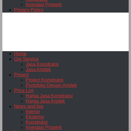
Investasi Properti
Privacy Policy
Home
Our Service
Jasa Konstruksi
Jasa Arsitek
Project
Project Konstruksi
Portofolio Desain Arsitek
Price List
Harga Jasa Konstruksi
Harga Jasa Arsitek
News and tips
Interior
Eksterior
Konstruksi
Investasi Properti