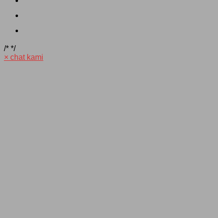
/*
*/
×
chat kami