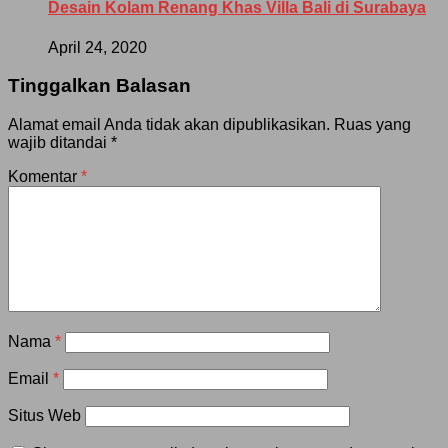
Desain Kolam Renang Khas Villa Bali di Surabaya
April 24, 2020
Tinggalkan Balasan
Alamat email Anda tidak akan dipublikasikan.
Ruas yang
wajib ditandai
*
Komentar
*
Nama
*
Email
*
Situs Web