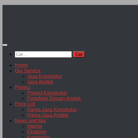
Skip
to
content
Cari
untuk:
Home
Our Service
Jasa Konstruksi
Jasa Arsitek
Project
Project Konstruksi
Portofolio Desain Arsitek
Price List
Harga Jasa Konstruksi
Harga Jasa Arsitek
News and tips
Interior
Eksterior
Konstruksi