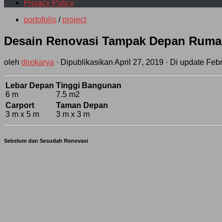
Privacy Policy
portofolio
/
project
Desain Renovasi Tampak Depan Ruma
oleh
dirokarya
· Dipublikasikan
April 27, 2019
· Di update
Febr
Lebar Depan
Tinggi Bangunan
6 m
7.5 m2
Carport
Taman Depan
3 m x 5 m
3 m x 3 m
Sebelum dan Sesudah Renovasi