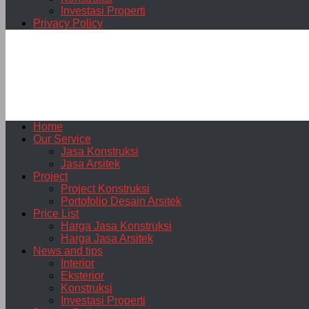
Investasi Properti
Privacy Policy
Home
Our Service
Jasa Konstruksi
Jasa Arsitek
Project
Project Konstruksi
Portofolio Desain Arsitek
Price List
Harga Jasa Konstruksi
Harga Jasa Arsitek
News and tips
Interior
Eksterior
Konstruksi
Investasi Properti