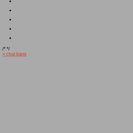
/*
*/
×
chat kami