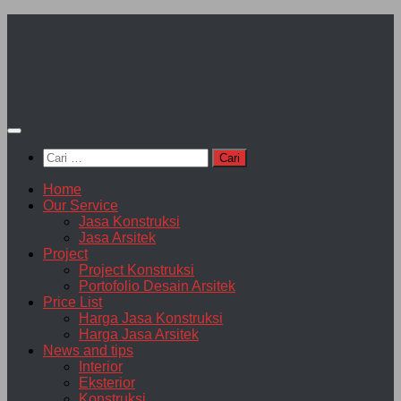
Skip
to
content
Cari
untuk:
Home
Our Service
Jasa Konstruksi
Jasa Arsitek
Project
Project Konstruksi
Portofolio Desain Arsitek
Price List
Harga Jasa Konstruksi
Harga Jasa Arsitek
News and tips
Interior
Eksterior
Konstruksi