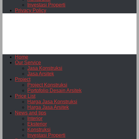
Investasi Properti
Privacy Policy
Home
Our Service
Jasa Konstruksi
Jasa Arsitek
Project
Project Konstruksi
Portofolio Desain Arsitek
Price List
Harga Jasa Konstruksi
Harga Jasa Arsitek
News and tips
Interior
Eksterior
Konstruksi
Investasi Properti