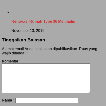
Renovasi Rumah Type 36 Minimalis
November 13, 2016
Tinggalkan Balasan
Alamat email Anda tidak akan dipublikasikan.
Ruas yang
wajib ditandai
*
Komentar
*
Nama
*