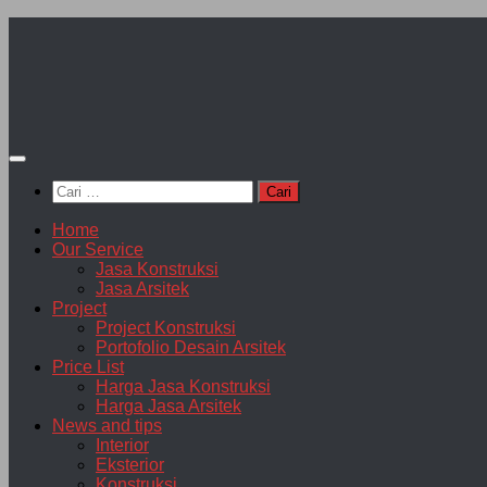
Skip
to
content
Cari
untuk:
Home
Our Service
Jasa Konstruksi
Jasa Arsitek
Project
Project Konstruksi
Portofolio Desain Arsitek
Price List
Harga Jasa Konstruksi
Harga Jasa Arsitek
News and tips
Interior
Eksterior
Konstruksi