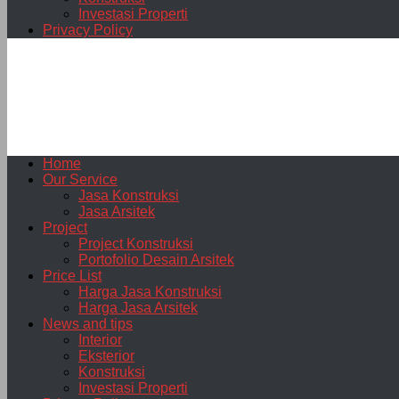
Investasi Properti
Privacy Policy
Home
Our Service
Jasa Konstruksi
Jasa Arsitek
Project
Project Konstruksi
Portofolio Desain Arsitek
Price List
Harga Jasa Konstruksi
Harga Jasa Arsitek
News and tips
Interior
Eksterior
Konstruksi
Investasi Properti