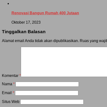
Renovasi Bangun Rumah 400 Jutaan
Oktober 17, 2023
Tinggalkan Balasan
Alamat email Anda tidak akan dipublikasikan.
Ruas yang waji
Komentar
*
Nama
*
Email
*
Situs Web