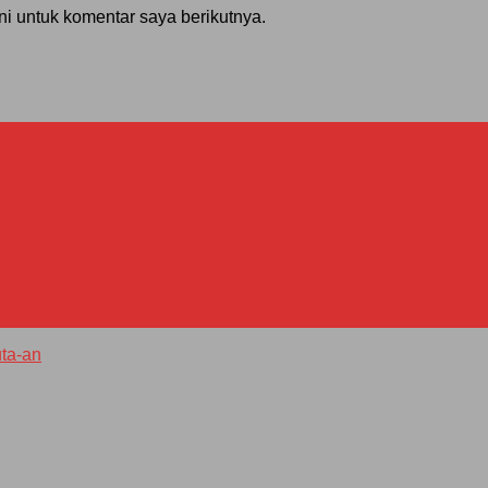
i untuk komentar saya berikutnya.
ta-an