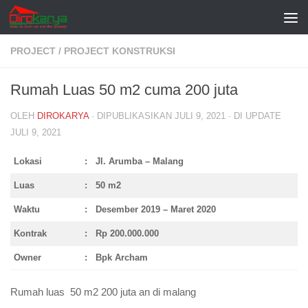
Skip to content
PROJECT
/
PROJECT KONSTRUKSI
Rumah Luas 50 m2 cuma 200 juta
OLEH
DIROKARYA
· DIPUBLIKASIKAN
JULI 9, 2021
· DI UPDATE
JULI 9, 2021
Lokasi
: Jl. Arumba – Malang
Luas
: 50 m2
Waktu
: Desember 2019 – Maret 2020
Kontrak
: Rp 200.000.000
Owner
: Bpk Archam
Rumah luas 50 m2 200 juta an di malang