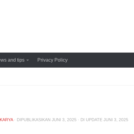
ws and tips
Privacy Policy
KARYA
· DIPUBLIKASIKAN
JUNI 3, 2025
· DI UPDATE
JUNI 3, 2025