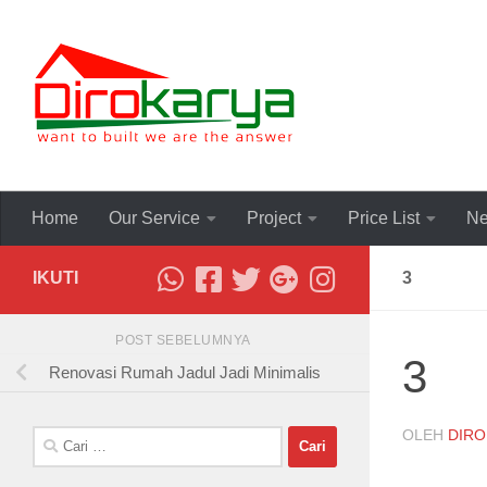
Skip to content
Home
Our Service
Project
Price List
Ne
IKUTI
3
POST SEBELUMNYA
3
Renovasi Rumah Jadul Jadi Minimalis
OLEH
DIRO
Cari
untuk: