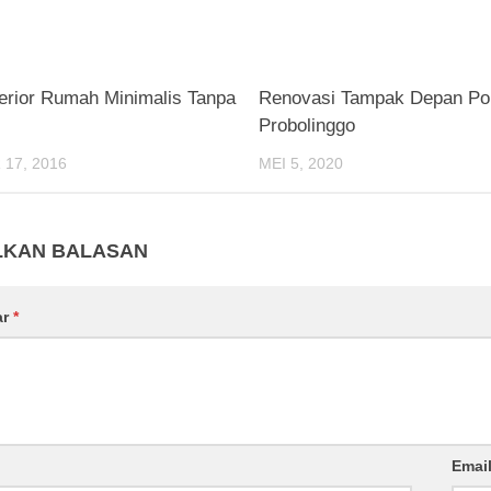
terior Rumah Minimalis Tanpa
Renovasi Tampak Depan Po
Probolinggo
17, 2016
MEI 5, 2020
LKAN BALASAN
ar
*
Emai