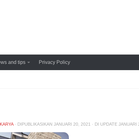
ws and tips
Privacy Policy
KARYA
· DIPUBLIKASIKAN
JANUARI 20, 2021
· DI UPDATE
JANUARI 