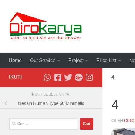
Skip to content
Home
Our Service
Project
Price List
Ne
IKUTI
4
POST SEBELUMNYA
4
Desain Rumah Type 50 Minimalis
OLEH
DIRO
Cari
untuk: