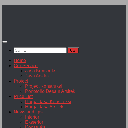
Skip
to
content
Cari
untuk:
Home
Our Service
Jasa Konstruksi
Jasa Arsitek
Project
Project Konstruksi
Portofolio Desain Arsitek
Price List
Harga Jasa Konstruksi
Harga Jasa Arsitek
News and tips
Interior
Eksterior
Konstruksi