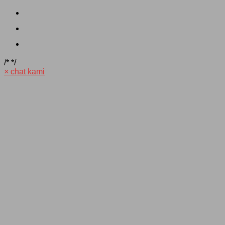
/*
*/
×
chat kami