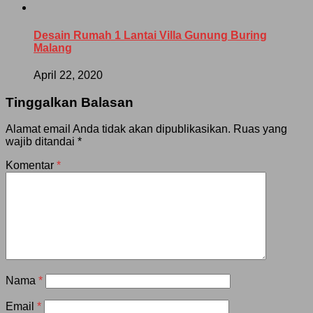
Desain Rumah 1 Lantai Villa Gunung Buring
Malang
April 22, 2020
Tinggalkan Balasan
Alamat email Anda tidak akan dipublikasikan.
Ruas yang
wajib ditandai
*
Komentar
*
Nama
*
Email
*