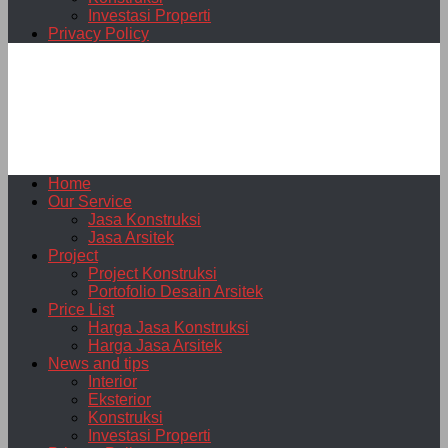
Investasi Properti
Privacy Policy
Home
Our Service
Jasa Konstruksi
Jasa Arsitek
Project
Project Konstruksi
Portofolio Desain Arsitek
Price List
Harga Jasa Konstruksi
Harga Jasa Arsitek
News and tips
Interior
Eksterior
Konstruksi
Investasi Properti