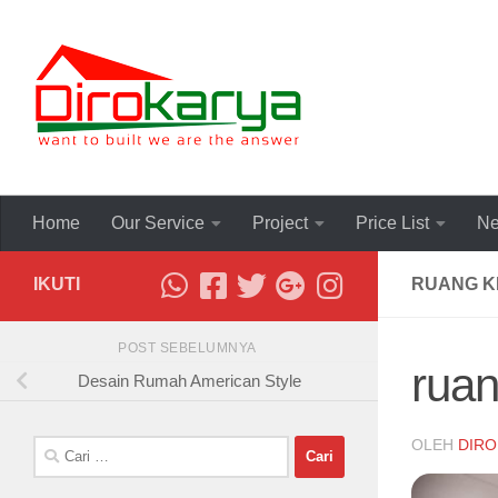
Skip to content
Home
Our Service
Project
Price List
Ne
IKUTI
RUANG K
POST SEBELUMNYA
ruan
Desain Rumah American Style
OLEH
DIRO
Cari
untuk: