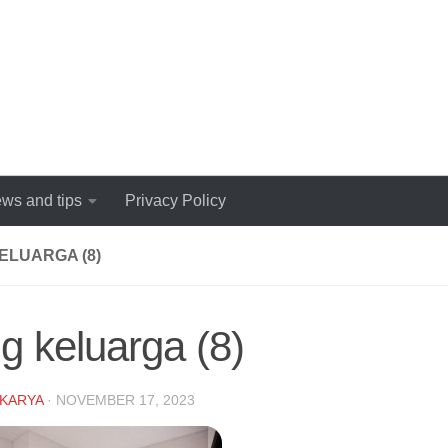
ws and tips
Privacy Policy
ELUARGA (8)
g keluarga (8)
KARYA
·
NOVEMBER 17, 2023