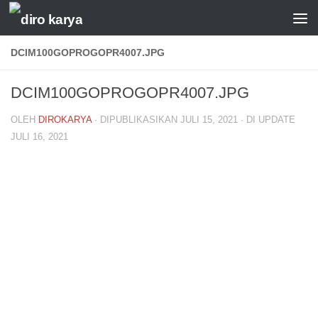
Skip to content
DCIM100GOPROGOPR4007.JPG
DCIM100GOPROGOPR4007.JPG
OLEH
DIROKARYA
· DIPUBLIKASIKAN
JULI 15, 2021
· DI UPDATE
JULI 16, 2021