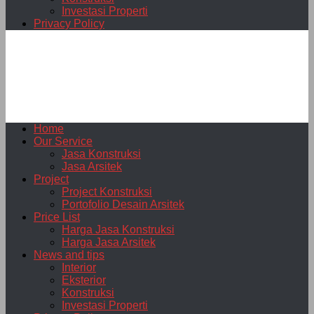
Investasi Properti
Privacy Policy
Home
Our Service
Jasa Konstruksi
Jasa Arsitek
Project
Project Konstruksi
Portofolio Desain Arsitek
Price List
Harga Jasa Konstruksi
Harga Jasa Arsitek
News and tips
Interior
Eksterior
Konstruksi
Investasi Properti