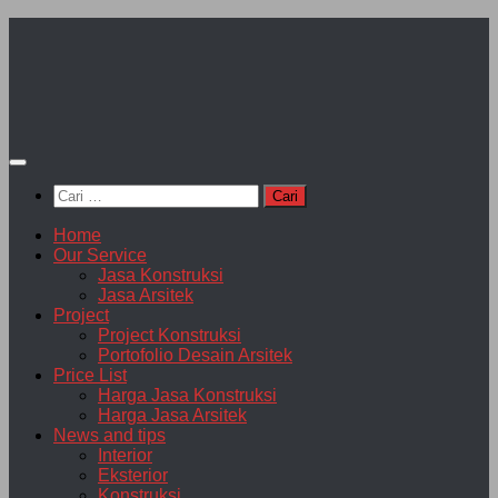
Skip
to
content
Cari
untuk:
Home
Our Service
Jasa Konstruksi
Jasa Arsitek
Project
Project Konstruksi
Portofolio Desain Arsitek
Price List
Harga Jasa Konstruksi
Harga Jasa Arsitek
News and tips
Interior
Eksterior
Konstruksi