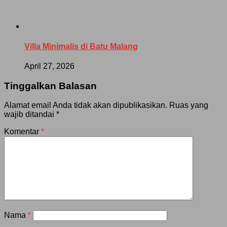
Villa Minimalis di Batu Malang
April 27, 2026
Tinggalkan Balasan
Alamat email Anda tidak akan dipublikasikan.
Ruas yang
wajib ditandai
*
Komentar
*
Nama
*