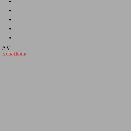
/*
*/
×
chat kami