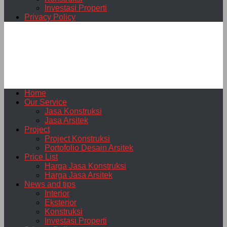
Investasi Properti
Privacy Policy
Home
Our Service
Jasa Konstruksi
Jasa Arsitek
Project
Project Konstruksi
Portofolio Desain Arsitek
Price List
Harga Jasa Konstruksi
Harga Jasa Arsitek
News and tips
Interior
Eksterior
Konstruksi
Investasi Properti