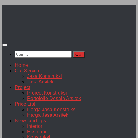
Skip
to
content
Cari
untuk:
Home
Our Service
Jasa Konstruksi
Jasa Arsitek
Project
Project Konstruksi
Portofolio Desain Arsitek
Price List
Harga Jasa Konstruksi
Harga Jasa Arsitek
News and tips
Interior
Eksterior
Konstruksi