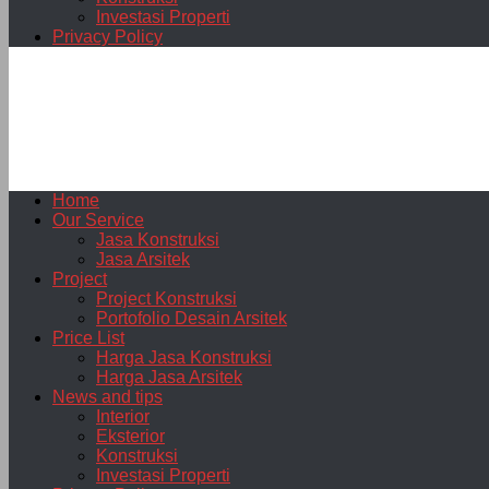
Investasi Properti
Privacy Policy
Home
Our Service
Jasa Konstruksi
Jasa Arsitek
Project
Project Konstruksi
Portofolio Desain Arsitek
Price List
Harga Jasa Konstruksi
Harga Jasa Arsitek
News and tips
Interior
Eksterior
Konstruksi
Investasi Properti