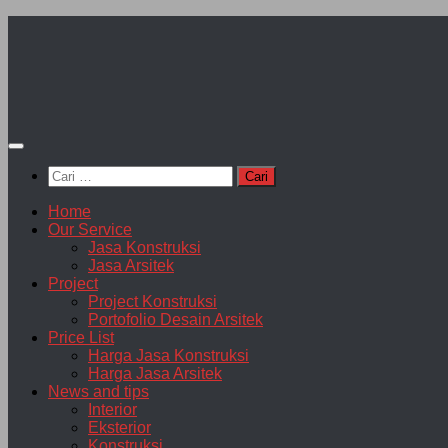
Skip
to
content
Cari
untuk:
Home
Our Service
Jasa Konstruksi
Jasa Arsitek
Project
Project Konstruksi
Portofolio Desain Arsitek
Price List
Harga Jasa Konstruksi
Harga Jasa Arsitek
News and tips
Interior
Eksterior
Konstruksi