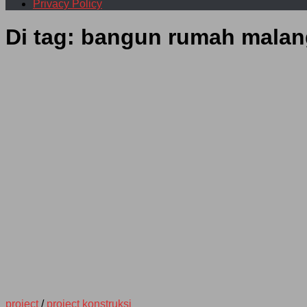
Privacy Policy
Di tag:
bangun rumah malan
project
/
project konstruksi