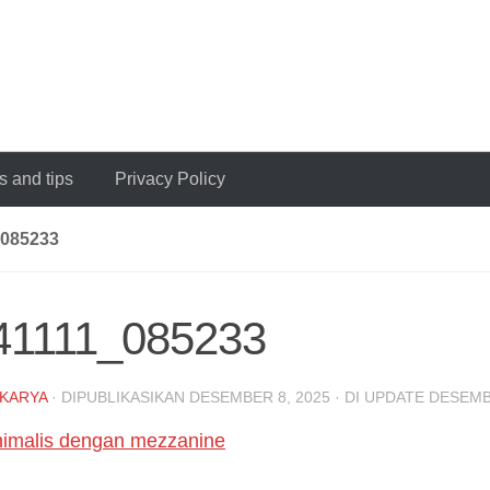
 and tips
Privacy Policy
_085233
41111_085233
KARYA
· DIPUBLIKASIKAN
DESEMBER 8, 2025
· DI UPDATE
DESEMB