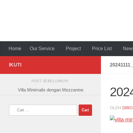
Skip to content
Home
Our Service
Project
Price List
News
IKUTI
20241111
POST SEBELUMNYA
202
Villa Minimalis dengan Mezzanine
Cari
OLEH
DIRO
untuk: