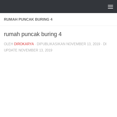
Skip to content
RUMAH PUNCAK BURING 4
rumah puncak buring 4
OLEH
DIROKARYA
· DIPUBLIKASIKAN
NOVEMBER 13, 2019
· DI
UPDATE
NOVEMBER 13, 2019