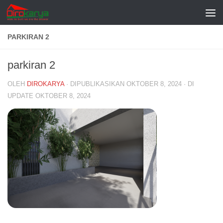
Skip to content
PARKIRAN 2
parkiran 2
OLEH
DIROKARYA
· DIPUBLIKASIKAN
OKTOBER 8, 2024
· DI
UPDATE
OKTOBER 8, 2024