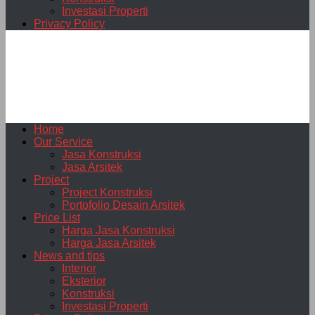
Investasi Properti
Privacy Policy
Home
Our Service
Jasa Konstruksi
Jasa Arsitek
Project
Project Konstruksi
Portofolio Desain Arsitek
Price List
Harga Jasa Konstruksi
Harga Jasa Arsitek
News and tips
Interior
Eksterior
Konstruksi
Investasi Properti