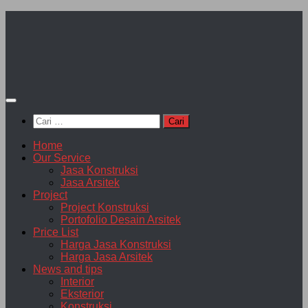
Skip
to
content
Cari
untuk:
Home
Our Service
Jasa Konstruksi
Jasa Arsitek
Project
Project Konstruksi
Portofolio Desain Arsitek
Price List
Harga Jasa Konstruksi
Harga Jasa Arsitek
News and tips
Interior
Eksterior
Konstruksi