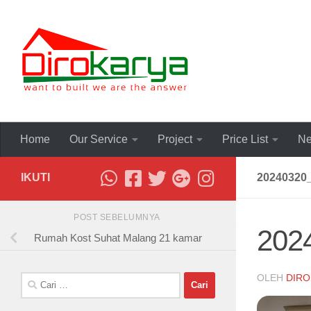
Skip to content
Home
Our Service
Project
Price List
Ne
IKUTI
20240320
POST SEBELUMNYA
202
Rumah Kost Suhat Malang 21 kamar
OLEH
DIRO
Cari
untuk: