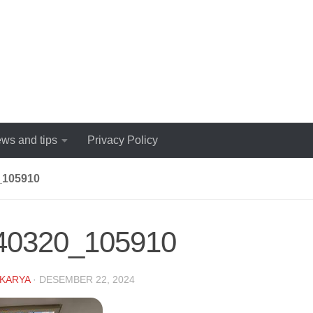
ws and tips
Privacy Policy
_105910
40320_105910
KARYA
·
DESEMBER 22, 2024