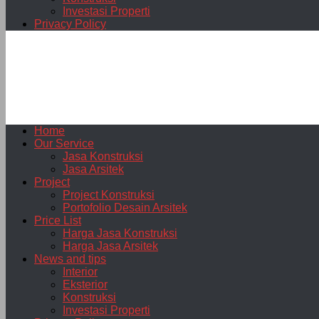
Investasi Properti
Privacy Policy
Home
Our Service
Jasa Konstruksi
Jasa Arsitek
Project
Project Konstruksi
Portofolio Desain Arsitek
Price List
Harga Jasa Konstruksi
Harga Jasa Arsitek
News and tips
Interior
Eksterior
Konstruksi
Investasi Properti