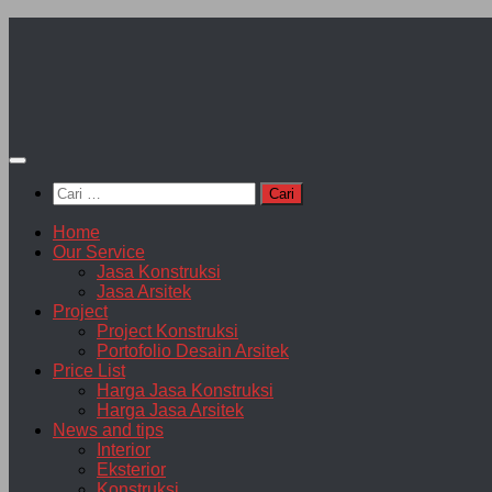
Skip
to
content
Cari
untuk:
Home
Our Service
Jasa Konstruksi
Jasa Arsitek
Project
Project Konstruksi
Portofolio Desain Arsitek
Price List
Harga Jasa Konstruksi
Harga Jasa Arsitek
News and tips
Interior
Eksterior
Konstruksi