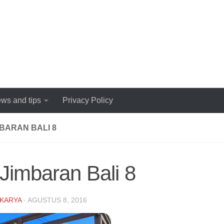
ws and tips
Privacy Policy
MBARAN BALI 8
a Jimbaran Bali 8
KARYA
·
AGUSTUS 8, 2016