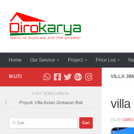
Skip to content
Home
Our Service
Project
Price List
Ne
IKUTI
VILLA JI
POST SEBELUMNYA
vill
Proyek Villa Astari Jimbaran Bali
OLEH
DIRO
Cari
untuk: