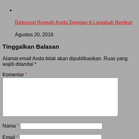
Dekorasi Rumah Anda Dengan 6 Langkah Berikut
Agustus 20, 2016
Tinggalkan Balasan
Alamat email Anda tidak akan dipublikasikan.
Ruas yang
wajib ditandai
*
Komentar
*
Nama
*
Email
*