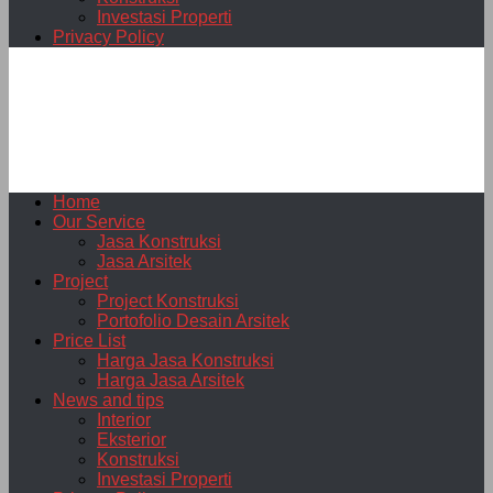
Investasi Properti
Privacy Policy
Home
Our Service
Jasa Konstruksi
Jasa Arsitek
Project
Project Konstruksi
Portofolio Desain Arsitek
Price List
Harga Jasa Konstruksi
Harga Jasa Arsitek
News and tips
Interior
Eksterior
Konstruksi
Investasi Properti