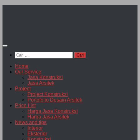
Skip
to
content
Cari
untuk:
Home
Our Service
Jasa Konstruksi
Jasa Arsitek
Project
Project Konstruksi
Portofolio Desain Arsitek
Price List
Harga Jasa Konstruksi
Harga Jasa Arsitek
News and tips
Interior
Eksterior
Konstruksi