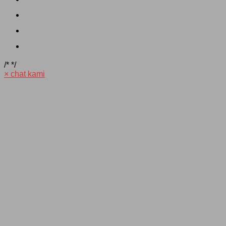
/*
*/
×
chat kami