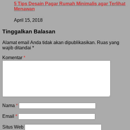
5 Tips Desain Pagar Rumah Minimalis agar Terlihat
Menawan
April 15, 2018
Tinggalkan Balasan
Alamat email Anda tidak akan dipublikasikan.
Ruas yang
wajib ditandai
*
Komentar
*
Nama
*
Email
*
Situs Web