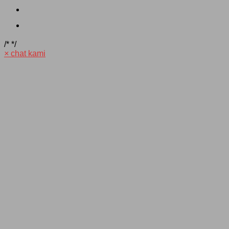
/*
*/
×
chat kami