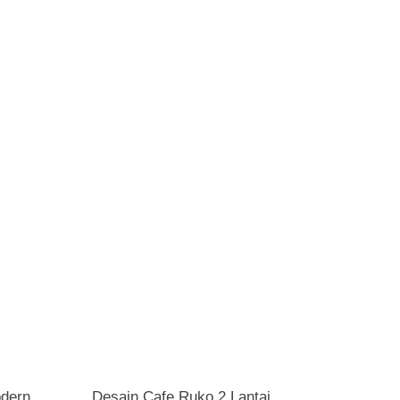
odern
Desain Cafe Ruko 2 Lantai