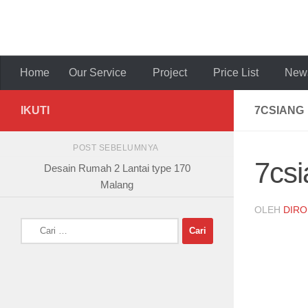
Skip to content
Home
Our Service
Project
Price List
News
IKUTI
7CSIANG
POST SEBELUMNYA
7csi
Desain Rumah 2 Lantai type 170
Malang
OLEH
DIRO
Cari
untuk: