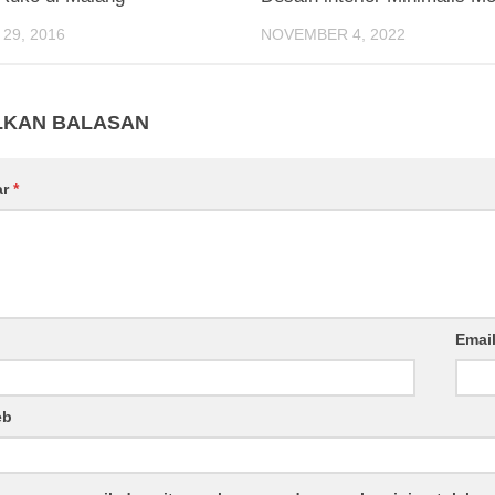
29, 2016
NOVEMBER 4, 2022
LKAN BALASAN
ar
*
Emai
eb