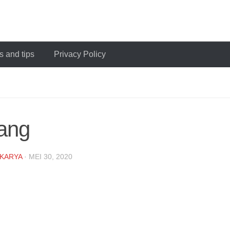
 and tips
Privacy Policy
ang
KARYA
·
MEI 30, 2020