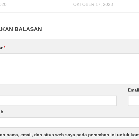
020
OKTOBER 17, 2023
LKAN BALASAN
ar
*
Emai
eb
an nama, email, dan situs web saya pada peramban ini untuk kom