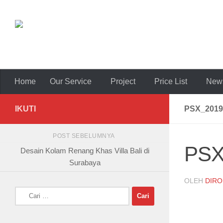
Skip to content
Home
Our Service
Project
Price List
News
IKUTI
PSX_2019
POST SEBELUMNYA
PSX
Desain Kolam Renang Khas Villa Bali di
Surabaya
OLEH
DIRO
Cari
untuk: