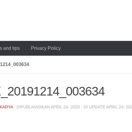
 and tips
Privacy Policy
1214_003634
_20191214_003634
KARYA
· DIPUBLIKASIKAN
APRIL 24, 2020
· DI UPDATE
APRIL 24, 20