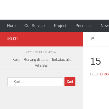
Skip to content
Home
Our Service
Project
Price List
News
IKUTI
15
POST SEBELUMNYA
15
Kolam Renang di Lahan Terbatas ala
Villa Bali
OLEH
DIRO
Cari
untuk: