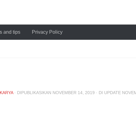
 and tips
Privacy Policy
KARYA
· DIPUBLIKASIKAN
NOVEMBER 14, 2019
· DI UPDATE
NOVEM