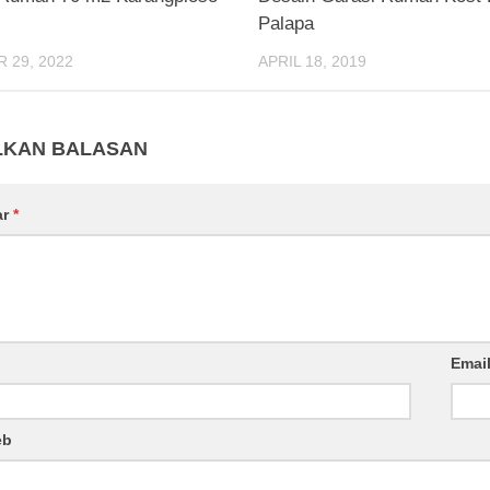
Palapa
 29, 2022
APRIL 18, 2019
LKAN BALASAN
ar
*
Emai
eb