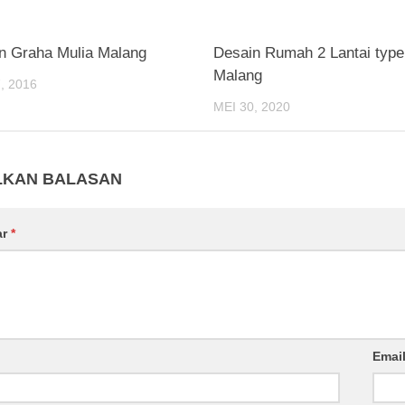
 Graha Mulia Malang
Desain Rumah 2 Lantai type
Malang
, 2016
MEI 30, 2020
LKAN BALASAN
ar
*
Emai