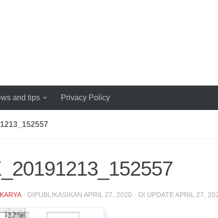
ws and tips
Privacy Policy
1213_152557
_20191213_152557
KARYA
· DIPUBLIKASIKAN
APRIL 27, 2020
· DI UPDATE
APRIL 27, 20