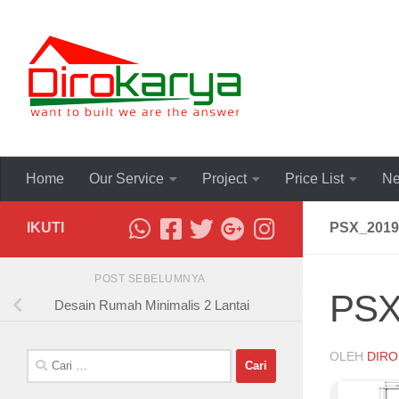
Skip to content
Home
Our Service
Project
Price List
Ne
IKUTI
PSX_2019
POST SEBELUMNYA
PSX
Desain Rumah Minimalis 2 Lantai
OLEH
DIRO
Cari
untuk: