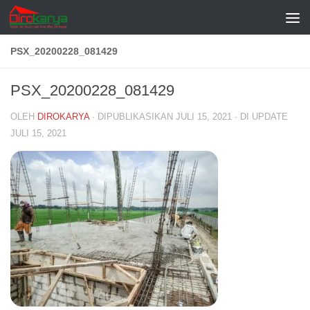
Skip to content
PSX_20200228_081429
PSX_20200228_081429
OLEH
DIROKARYA
· DIPUBLIKASIKAN
JULI 15, 2021
· DI UPDATE
JULI 15, 2021