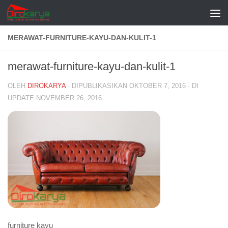
Skip to content
MERAWAT-FURNITURE-KAYU-DAN-KULIT-1
merawat-furniture-kayu-dan-kulit-1
OLEH
DIROKARYA
· DIPUBLIKASIKAN
OKTOBER 7, 2016
· DI
UPDATE
NOVEMBER 26, 2016
furniture kayu