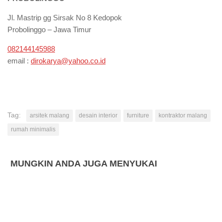
Jl. Mastrip gg Sirsak No 8 Kedopok
Probolinggo – Jawa Timur
082144145988
email :
dirokarya@yahoo.co.id
Tag:
arsitek malang
desain interior
furniture
kontraktor malang
rumah minimalis
MUNGKIN ANDA JUGA MENYUKAI