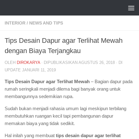
Skip to content
INTERIOR
/
NEWS AND TIPS
Tips Desain Dapur agar Terlihat Mewah
dengan Biaya Terjangkau
OLEH
DIROKARYA
· DIPUBLIKASIKAN
AGUSTUS 26, 2018
· DI
UPDATE
JANUARI 11, 2019
Tips Desain Dapur agar Terlihat Mewah
– Bagian dapur pada
rumah seringkali menjadi dilema bagi banyak orang untuk
membangunnya sedemikian rupa.
Sudah bukan menjadi rahasia umum lagi meskipun terbilang
membutuhkan ruangan kecil tapi pembangunan dapur
memakan biaya yang tidak sedikit.
Hal inilah yang membuat
tips desain dapur agar terlihat